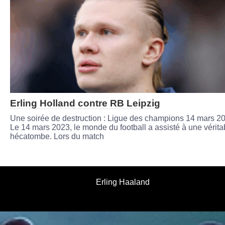
Erling Holland contre RB Leipzig
Une soirée de destruction : Ligue des champions 14 mars 2
Le 14 mars 2023, le monde du football a assisté à une vérita
hécatombe. Lors du match
Erling Haaland