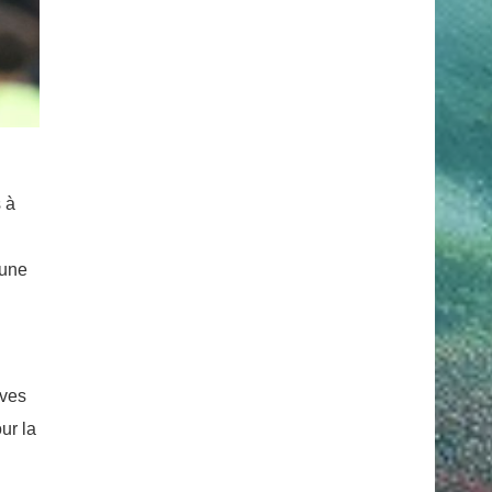
 à
 une
ives
ur la