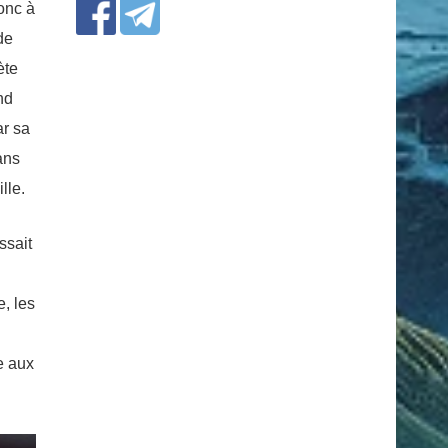
onc à
de
ète
nd
ar sa
ans
lle.
ssait
, les
e aux