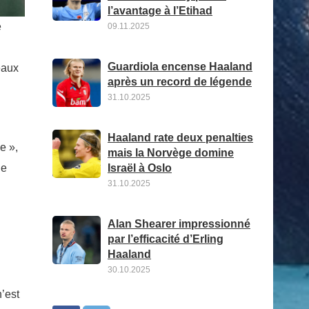
l’avantage à l’Etihad
e
09.11.2025
Guardiola encense Haaland
eaux
après un record de légende
31.10.2025
Haaland rate deux penalties
e »,
mais la Norvège domine
Israël à Oslo
ue
31.10.2025
Alan Shearer impressionné
par l’efficacité d’Erling
Haaland
30.10.2025
n’est