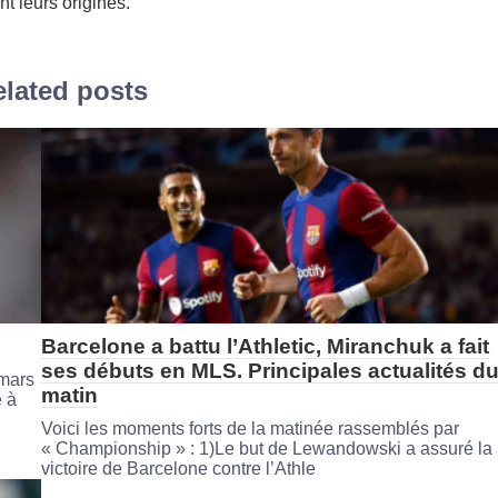
nt leurs origines.
lated posts
Barcelone a battu l’Athletic, Miranchuk a fait
ses débuts en MLS. Principales actualités d
 mars
matin
é à
Voici les moments forts de la matinée rassemblés par
« Championship » : 1)Le but de Lewandowski a assuré la
victoire de Barcelone contre l’Athle