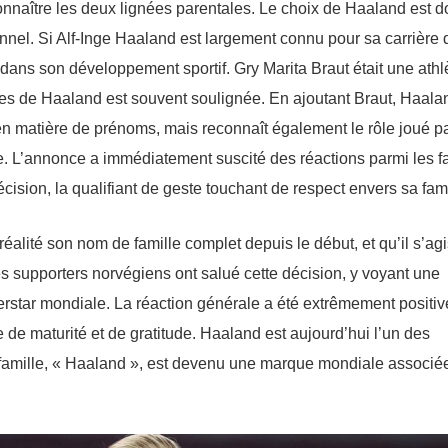
onnaître les deux lignées parentales. Le choix de Haaland est d
nnel. Si Alf-Inge Haaland est largement connu pour sa carrière 
dans son développement sportif. Gry Marita Braut était une athl
ques de Haaland est souvent soulignée. En ajoutant Braut, Haala
en matière de prénoms, mais reconnaît également le rôle joué p
e. L’annonce a immédiatement suscité des réactions parmi les f
ision, la qualifiant de geste touchant de respect envers sa fami
éalité son nom de famille complet depuis le début, et qu’il s’agi
 supporters norvégiens ont salué cette décision, y voyant une
erstar mondiale. La réaction générale a été extrêmement positive
de maturité et de gratitude. Haaland est aujourd’hui l’un des
famille, « Haaland », est devenu une marque mondiale associé