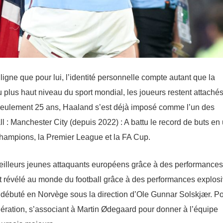
gne que pour lui, l’identité personnelle compte autant que la
 plus haut niveau du sport mondial, les joueurs restent attachés
À seulement 25 ans, Haaland s’est déjà imposé comme l’un des
all : Manchester City (depuis 2022) : A battu le record de buts en
hampions, la Premier League et la FA Cup.
illeurs jeunes attaquants européens grâce à des performances
t révélé au monde du football grâce à des performances explos
a débuté en Norvège sous la direction d’Ole Gunnar Solskjær. Po
ération, s’associant à Martin Ødegaard pour donner à l’équipe