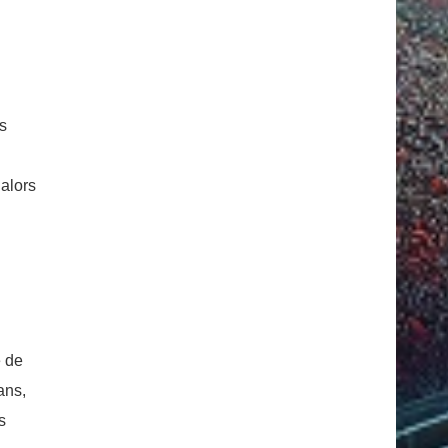
s
 alors
e de
ans,
s