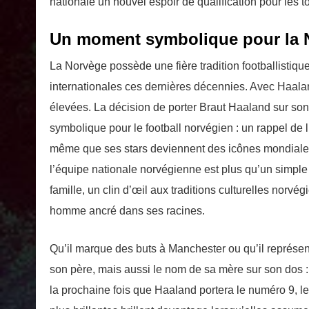
nationale un nouvel espoir de qualification pour les t
Un moment symbolique pour la 
La Norvège possède une fière tradition footballistiqu
internationales ces dernières décennies. Avec Haala
élevées. La décision de porter Braut Haaland sur s
symbolique pour le football norvégien : un rappel de l’i
même que ses stars deviennent des icônes mondiales.
l’équipe nationale norvégienne est plus qu’un simple
famille, un clin d’œil aux traditions culturelles norv
homme ancré dans ses racines.
Qu’il marque des buts à Manchester ou qu’il représe
son père, mais aussi le nom de sa mère sur son dos : 
la prochaine fois que Haaland portera le numéro 9, l