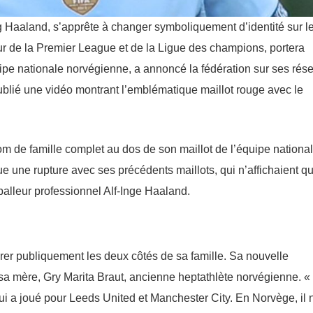
g Haaland, s’apprête à changer symboliquement d’identité sur l
eur de la Premier League et de la Ligue des champions, portera
ipe nationale norvégienne, a annoncé la fédération sur ses rés
publié une vidéo montrant l’emblématique maillot rouge avec le
 de famille complet au dos de son maillot de l’équipe national
 une rupture avec ses précédents maillots, qui n’affichaient q
balleur professionnel Alf-Inge Haaland.
rer publiquement les deux côtés de sa famille. Sa nouvelle
e sa mère, Gry Marita Braut, ancienne heptathlète norvégienne. «
qui a joué pour Leeds United et Manchester City. En Norvège, il 